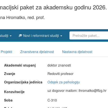
acijski paket za akademsku godinu 2026. 
vana Hromatko, red. prof.
studiji
Novi i reformirani studiji
Projekti
Znanstvena djelatnost
Nastavna djelatnost
Akademski stupanj
doktor znanosti
Zvanje
Redoviti profesor
Organizacijska jedinica
Odsjek za psihologiju
uz dogovor mailom: ihromatko@ffzg.hr
Konzultacije
Soba
C-310