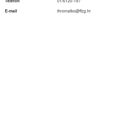
Telefon
01/6120-197
E-mail
ihromatko@ffzg.hr