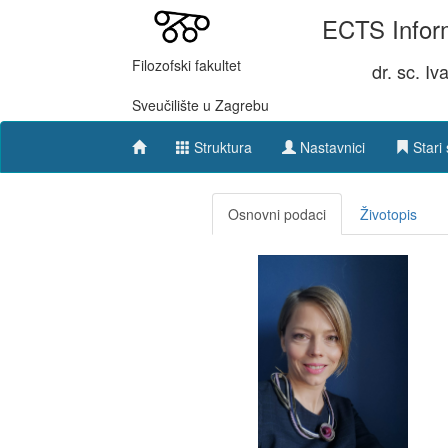
ECTS Inform
Filozofski fakultet
dr. sc. I
Sveučilište u Zagrebu
Struktura
Nastavnici
Stari 
Osnovni podaci
Životopis