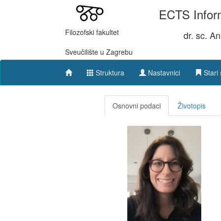
ECTS Inform
Filozofski fakultet
dr. sc. A
Sveučilište u Zagrebu
Struktura
Nastavnici
Stari 
Osnovni podaci
Životopis