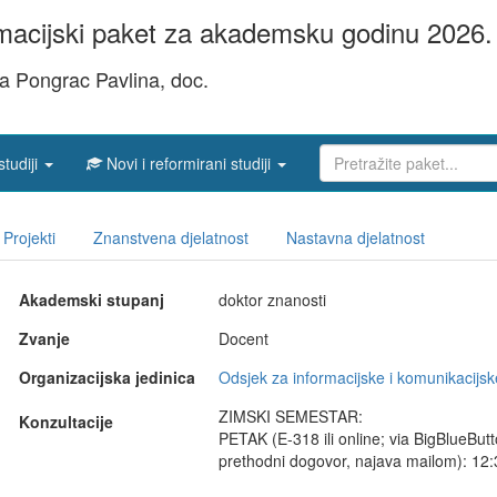
acijski paket za akademsku godinu 2026. 
na Pongrac Pavlina, doc.
studiji
Novi i reformirani studiji
Projekti
Znanstvena djelatnost
Nastavna djelatnost
Akademski stupanj
doktor znanosti
Zvanje
Docent
Organizacijska jedinica
Odsjek za informacijske i komunikacijsk
ZIMSKI SEMESTAR:
Konzultacije
PETAK (E-318 ili online; via BigBlueBut
prethodni dogovor, najava mailom): 12: