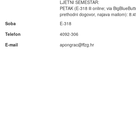
LJETNI SEMESTAR:
PETAK (E-318 ili online; via BigBlueBut
prethodni dogovor, najava mailom): 8:4
Soba
E-318
Telefon
4092-306
E-mail
apongrac@ffzg.hr