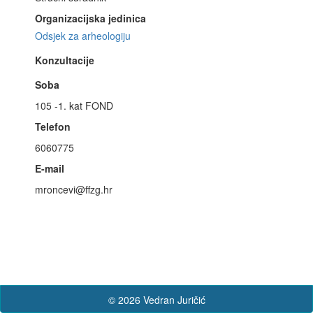
Organizacijska jedinica
Odsjek za arheologiju
Konzultacije
Soba
105 -1. kat FOND
Telefon
6060775
E-mail
mroncevi@ffzg.hr
© 2026 Vedran Juričić