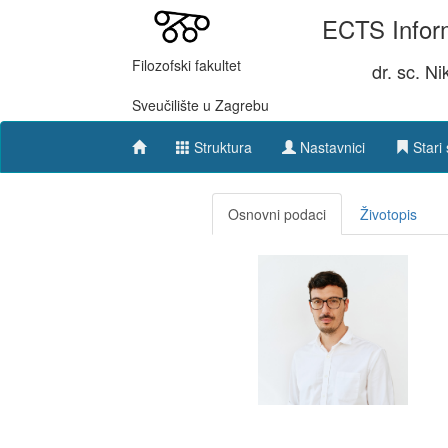
ECTS Inform
Filozofski fakultet
dr. sc. Ni
Sveučilište u Zagrebu
Struktura
Nastavnici
Stari 
Osnovni podaci
Životopis