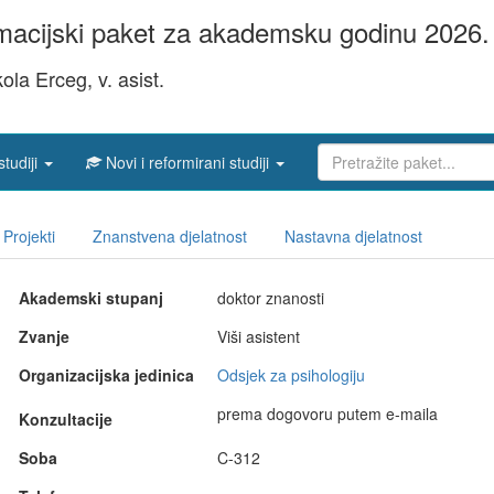
acijski paket za akademsku godinu 2026. 
kola Erceg, v. asist.
studiji
Novi i reformirani studiji
Projekti
Znanstvena djelatnost
Nastavna djelatnost
Akademski stupanj
doktor znanosti
Zvanje
Viši asistent
Organizacijska jedinica
Odsjek za psihologiju
prema dogovoru putem e-maila
Konzultacije
Soba
C-312