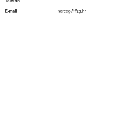
Telefon
E-mail
nerceg@ffzg.hr