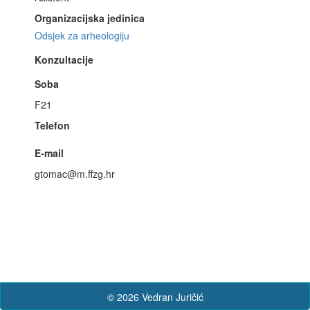
Organizacijska jedinica
Odsjek za arheologiju
Konzultacije
Soba
F21
Telefon
E-mail
gtomac@m.ffzg.hr
© 2026 Vedran Juričić