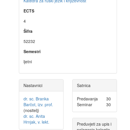
Katedra za ruski jezik i književnost
ECTS
4
Šifra
52232
Semestri
ljetni
Nastavnici
Satnica
dr. sc. Branka
Predavanja
30
Barčot, izv. prof.
Seminar
30
(nositelj)
dr. sc. Anita
Hrnjak, v. lekt.
Preduvjeti za upis i
polaganje kolegija