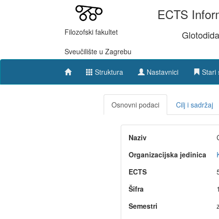
ECTS Inform
Filozofski fakultet
Glotodida
Sveučilište u Zagrebu
Struktura
Nastavnici
Stari 
Osnovni podaci
Cilj i sadržaj
Naziv
Organizacijska jedinica
ECTS
Šifra
Semestri