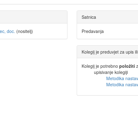
Satnica
ec, doc.
(nositelj)
Predavanja
Kolegij je preduvjet za upis i
Kolegij je potrebno
položiti
z
upisivanje kolegiji
Metodika nastav
Metodika nastav