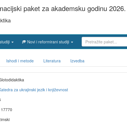
acijski paket za akademsku godinu 2026. 
ktika
studiji
Novi i reformirani studiji
Ishodi i metode
Literatura
Izvedba
Glotodidaktika
Katedra za ukrajinski jezik i književnost
5
117770
zimski