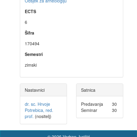
Odsjek za arheologiju
ECTS
6
Šifra
170494
Semestri
zimski
Nastavnici
Satnica
dr. sc. Hrvoje
Predavanja
30
Potrebica, red.
Seminar
30
prof.
(nositelj)
© 2026 Vedran Juričić