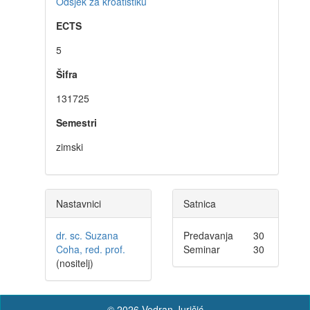
Odsjek za kroatistiku
ECTS
5
Šifra
131725
Semestri
zimski
Nastavnici
Satnica
dr. sc. Suzana
Predavanja
30
Coha, red. prof.
Seminar
30
(nositelj)
© 2026 Vedran Juričić