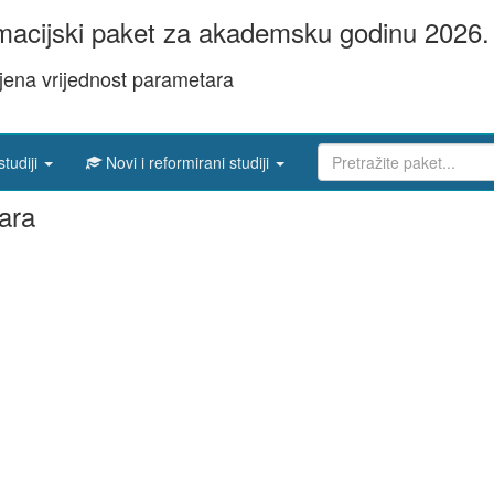
acijski paket za akademsku godinu 2026. 
jena vrijednost parametara
studiji
Novi i reformirani studiji
ara