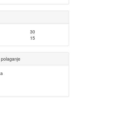
30
15
li polaganje
a
I