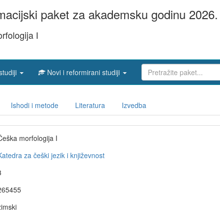
acijski paket za akademsku godinu 2026. 
fologija I
studiji
Novi i reformirani studiji
Ishodi i metode
Literatura
Izvedba
Češka morfologija I
Katedra za češki jezik i književnost
3
265455
zimski