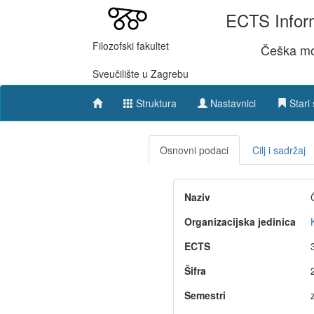
ECTS Inform
Filozofski fakultet
Češka mor
Sveučilište u Zagrebu
Struktura
Nastavnici
Stari 
Osnovni podaci
Cilj i sadržaj
Naziv
Organizacijska jedinica
ECTS
Šifra
Semestri