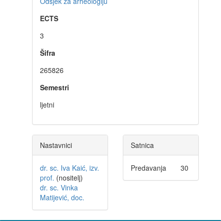
Odsjek za arheologiju
ECTS
3
Šifra
265826
Semestri
ljetni
Nastavnici
Satnica
dr. sc. Iva Kaić, izv.
Predavanja
30
prof.
(nositelj)
dr. sc. Vinka
Matijević, doc.