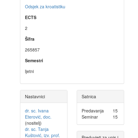
Odsjek za kroatistiku
ECTS
2
Šifra
265857
Semestri
ljetni
Nastavnici
Satnica
dr. sc. Ivana
Predavanja
15
Eterović, doc.
Seminar
15
(nositelj)
dr. sc. Tanja
Kuštović, izv. prof.
Preduvjeti za upis i