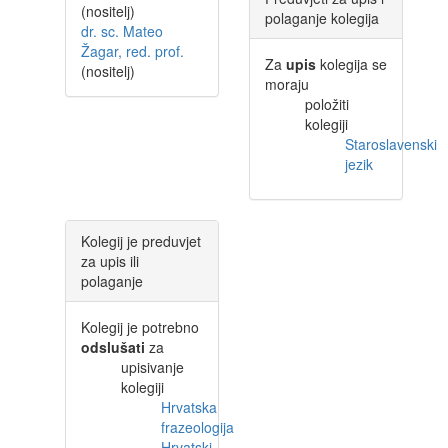
(nositelj)
polaganje kolegija
dr. sc. Mateo
Žagar, red. prof.
Za
upis
kolegija se
(nositelj)
moraju
položiti
kolegiji
Staroslavenski
jezik
Kolegij je preduvjet
za upis ili
polaganje
Kolegij je potrebno
odslušati
za
upisivanje
kolegiji
Hrvatska
frazeologija
Hrvatski