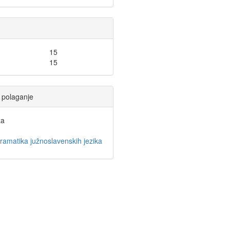
15
15
li polaganje
a
ramatika južnoslavenskih jezika