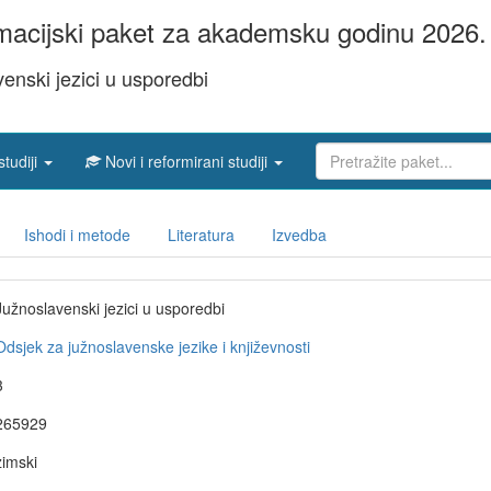
acijski paket za akademsku godinu 2026. 
enski jezici u usporedbi
studiji
Novi i reformirani studiji
Ishodi i metode
Literatura
Izvedba
Južnoslavenski jezici u usporedbi
Odsjek za južnoslavenske jezike i književnosti
3
265929
zimski