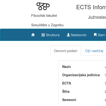
ECTS Inform
Filozofski fakultet
Južnoslav
Sveučilište u Zagrebu
Struktura
Nastavnici
Stari 
Osnovni podaci
Cilj i sadržaj
Naziv
Organizacijska jedinica
ECTS
Šifra
Semestri