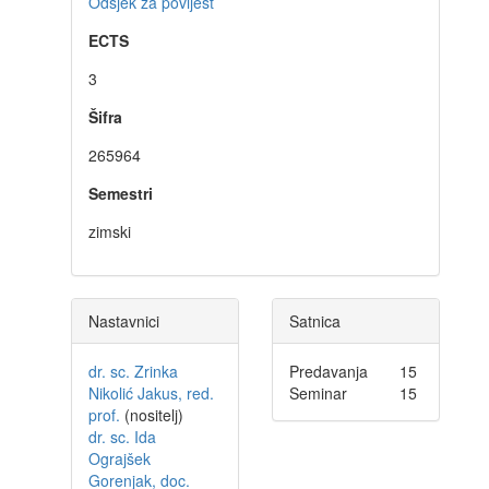
Odsjek za povijest
ECTS
3
Šifra
265964
Semestri
zimski
Nastavnici
Satnica
dr. sc. Zrinka
Predavanja
15
Nikolić Jakus, red.
Seminar
15
prof.
(nositelj)
dr. sc. Ida
Ograjšek
Gorenjak, doc.