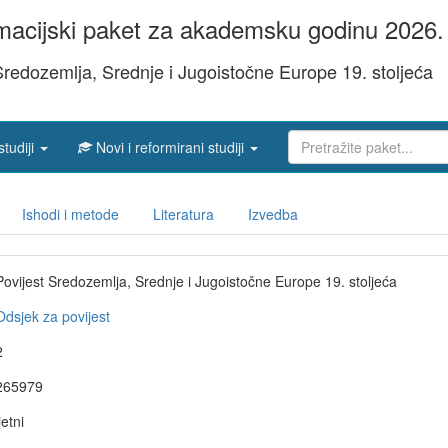
acijski paket za akademsku godinu 2026. 
Sredozemlja, Srednje i Jugoistočne Europe 19. stoljeća
studiji
Novi i reformirani studiji
Ishodi i metode
Literatura
Izvedba
Povijest Sredozemlja, Srednje i Jugoistočne Europe 19. stoljeća
Odsjek za povijest
2
265979
jetni