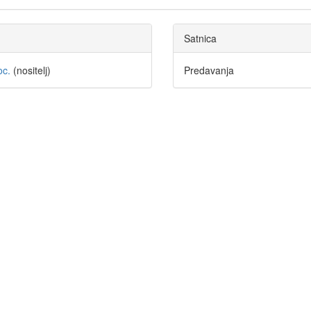
Satnica
oc.
(nositelj)
Predavanja