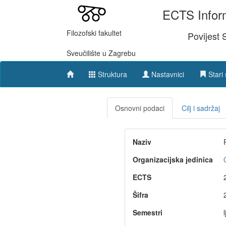
ECTS Inform
Filozofski fakultet
Povijest 
Sveučilište u Zagrebu
Struktura
Nastavnici
Stari 
Osnovni podaci
Cilj i sadržaj
Naziv
Organizacijska jedinica
ECTS
Šifra
Semestri
l