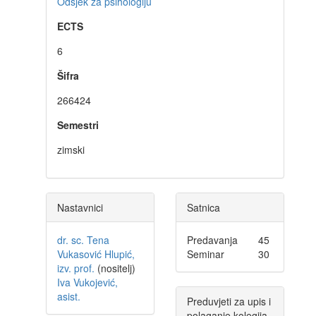
Odsjek za psihologiju
ECTS
6
Šifra
266424
Semestri
zimski
Nastavnici
Satnica
dr. sc. Tena
Predavanja
45
Vukasović Hlupić,
Seminar
30
izv. prof.
(nositelj)
Iva Vukojević,
asist.
Preduvjeti za upis i
polaganje kolegija