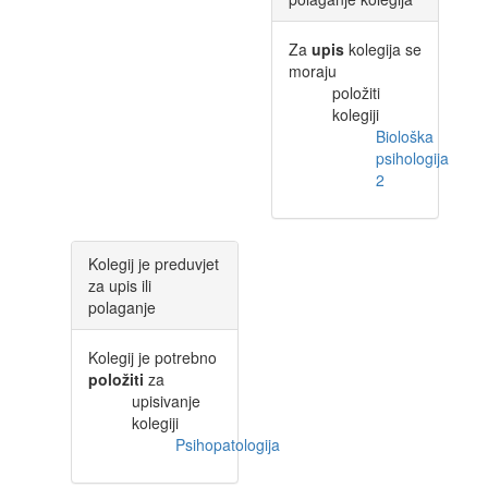
Za
upis
kolegija se
moraju
položiti
kolegiji
Biološka
psihologija
2
Kolegij je preduvjet
za upis ili
polaganje
Kolegij je potrebno
položiti
za
upisivanje
kolegiji
Psihopatologija