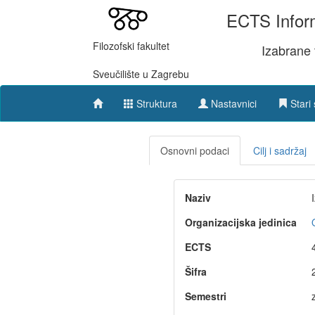
ECTS Inform
Filozofski fakultet
Izabrane
Sveučilište u Zagrebu
Struktura
Nastavnici
Stari 
Osnovni podaci
Cilj i sadržaj
Naziv
Organizacijska jedinica
ECTS
Šifra
Semestri