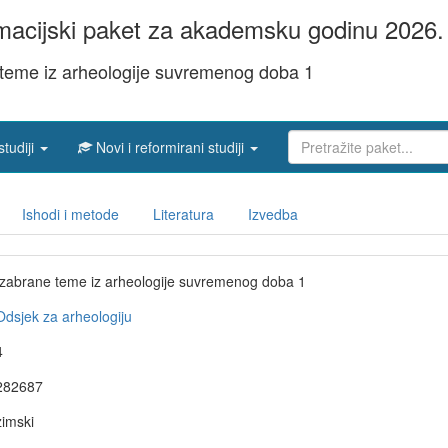
acijski paket za akademsku godinu 2026. 
 teme iz arheologije suvremenog doba 1
studiji
Novi i reformirani studiji
Ishodi i metode
Literatura
Izvedba
Izabrane teme iz arheologije suvremenog doba 1
Odsjek za arheologiju
4
282687
zimski