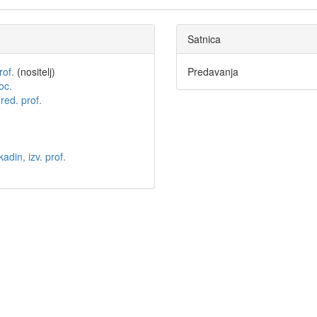
Satnica
rof.
(nositelj)
Predavanja
oc.
red. prof.
adin, izv. prof.