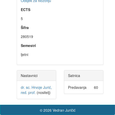
Odsjek za filozofiju
ECTS
5
Šifra
280519
Semestri
ljetni
Nastavnici
Satnica
dr. sc. Hrvoje Jurić,
Predavanja
60
red. prof.
(nositelj)
© 2026 Vedran Juričić