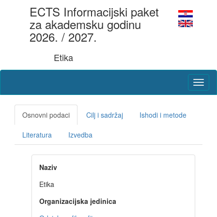
ECTS Informacijski paket
za akademsku godinu
2026. / 2027.
Etika
Osnovni podaci
Cilj i sadržaj
Ishodi i metode
Literatura
Izvedba
Naziv
Etika
Organizacijska jedinica