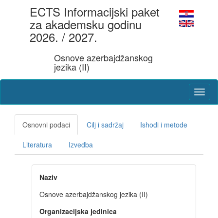
ECTS Informacijski paket
za akademsku godinu
2026. / 2027.
Osnove azerbajdžanskog
jezika (II)
Osnovni podaci
Cilj i sadržaj
Ishodi i metode
Literatura
Izvedba
Naziv
Osnove azerbajdžanskog jezika (II)
Organizacijska jedinica