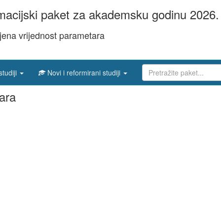
acijski paket za akademsku godinu 2026. 
jena vrijednost parametara
studiji
Novi i reformirani studiji
ara