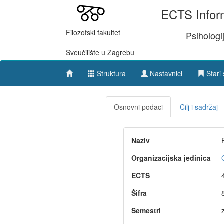
ECTS Inform
Filozofski fakultet
Psihologi
Sveučilište u Zagrebu
Struktura
Nastavnici
Stari 
Osnovni podaci
Cilj i sadržaj
Naziv
Organizacijska jedinica
ECTS
Šifra
Semestri