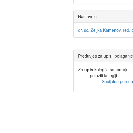
Nastavnici
dr. sc. Željka Kamenov, red. p
Preduvjeti za upis i polaganje
Za
upis
kolegija se moraju
položiti kolegiji
Socijalna percepc