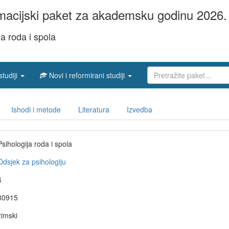
acijski paket za akademsku godinu 2026. 
ja roda i spola
studiji
Novi i reformirani studiji
Ishodi i metode
Literatura
Izvedba
Psihologija roda i spola
Odsjek za psihologiju
4
80915
zimski