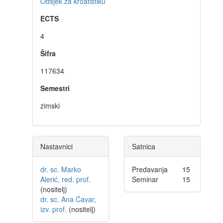
Odsjek za kroatistiku
ECTS
4
Šifra
117634
Semestri
zimski
Nastavnici
Satnica
dr. sc. Marko
Predavanja
15
Alerić, red. prof.
Seminar
15
(nositelj)
dr. sc. Ana Ćavar,
izv. prof.
(nositelj)