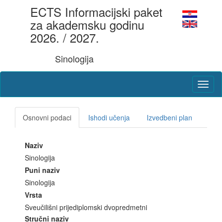
ECTS Informacijski paket
za akademsku godinu
2026. / 2027.
Sinologija
Osnovni podaci
Ishodi učenja
Izvedbeni plan
Naziv
Sinologija
Puni naziv
Sinologija
Vrsta
Sveučilišni prijediplomski dvopredmetni
Stručni naziv