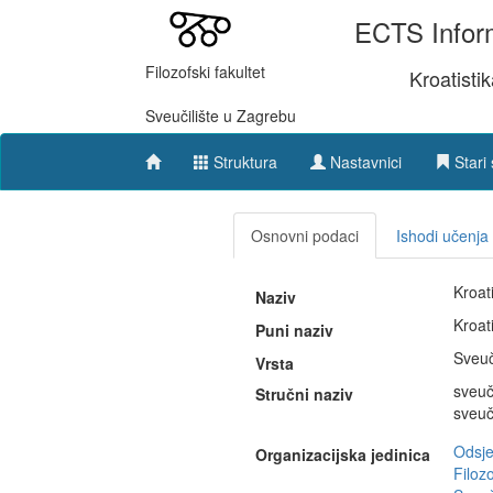
ECTS Inform
Filozofski fakultet
Kroatisti
Sveučilište u Zagrebu
Struktura
Nastavnici
Stari 
Osnovni podaci
Ishodi učenja
Kroati
Naziv
Kroati
Puni naziv
Sveuč
Vrsta
sveuč
Stručni naziv
sveuč
Odsje
Organizacijska jedinica
Filozo