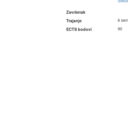
Sveuč
Završetak
6 sem
Trajanje
90
ECTS bodovi