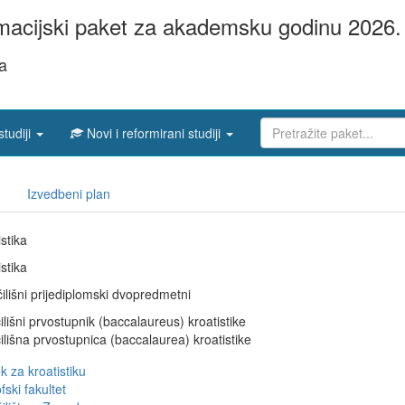
acijski paket za akademsku godinu 2026. 
ka
studiji
Novi i reformirani studiji
Izvedbeni plan
stika
stika
ilišni prijediplomski dvopredmetni
ilišni prvostupnik (baccalaureus) kroatistike
ilišna prvostupnica (baccalaurea) kroatistike
k za kroatistiku
fski fakultet