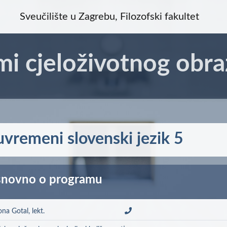
Sveučilište u Zagrebu, Filozofski fakultet
mi cjeloživotnog obra
uvremeni slovenski jezik 5
novno o programu
na Gotal, lekt.