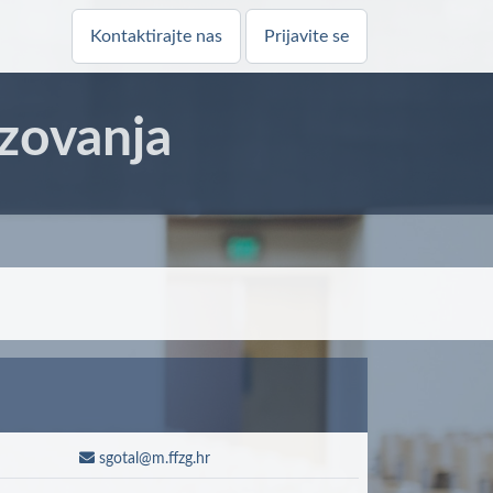
Kontaktirajte nas
Prijavite se
zovanja
sgotal@m.ffzg.hr