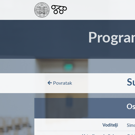
Progra
S
Povratak
Os
Voditelji
Simo