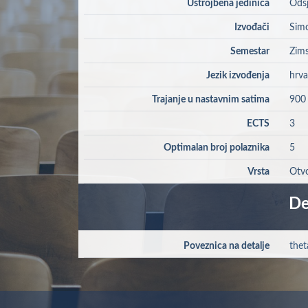
Ustrojbena jedinica
Odsj
Izvođači
Simo
Semestar
Zims
Jezik izvođenja
hrva
Trajanje u nastavnim satima
900
ECTS
3
Optimalan broj polaznika
5
Vrsta
Otvo
De
Poveznica na detalje
thet