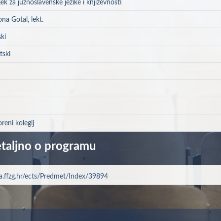
ek za južnoslavenske jezike i književnosti
na Gotal, lekt.
ki
tski
reni kolegij
taljno o programu
a.ffzg.hr/ects/Predmet/Index/39894