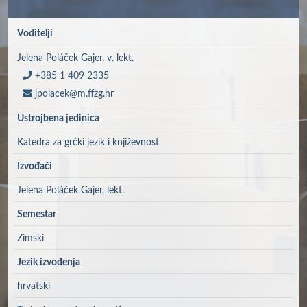
Voditelji
Jelena Poláček Gajer, v. lekt.
+385 1 409 2335
jpolacek@m.ffzg.hr
Ustrojbena jedinica
Katedra za grčki jezik i književnost
Izvođači
Jelena Poláček Gajer, lekt.
Semestar
Zimski
Jezik izvođenja
hrvatski