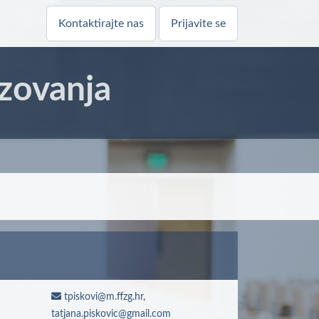
Kontaktirajte nas
Prijavite se
zovanja
tpiskovi@m.ffzg.hr,
tatjana.piskovic@gmail.com