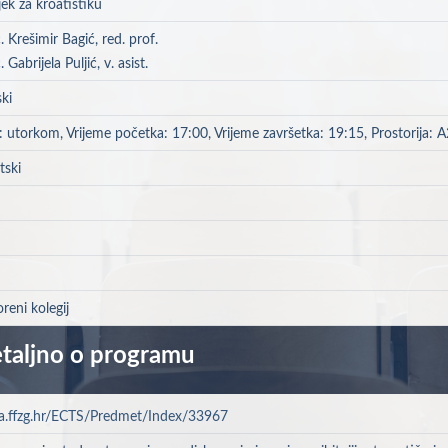
ek za kroatistiku
c. Krešimir Bagić, red. prof.
. Gabrijela Puljić, v. asist.
ki
 utorkom, Vrijeme početka: 17:00, Vrijeme završetka: 19:15, Prostorija: 
tski
reni kolegij
taljno o programu
a.ffzg.hr/ECTS/Predmet/Index/33967