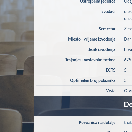
Ustrojbena jedinica
Odsj
Izvođači
dr.s
dr.sc
Semestar
Zims
Mjesto i vrijeme izvođenja
Dan:
Jezik izvođenja
hrva
Trajanje u nastavnim satima
675
ECTS
5
Optimalan broj polaznika
5
Vrsta
Otvo
De
Poveznica na detalje
thet