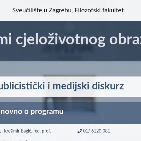
Sveučilište u Zagrebu, Filozofski fakultet
mi cjeloživotnog obra
blicistički i medijski diskurz
novno o programu
sc. Krešimir Bagić, red. prof.
01/ 6120 081