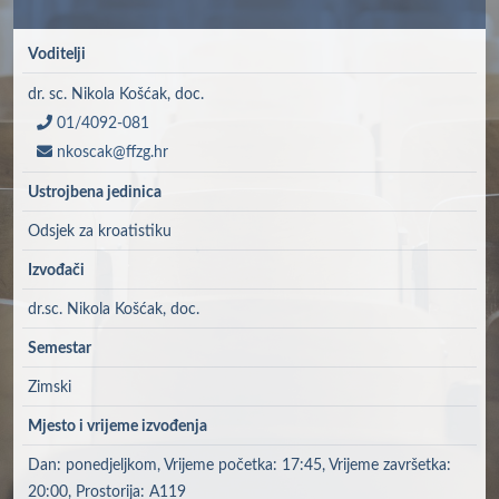
Voditelji
dr. sc. Nikola Košćak, doc.
01/4092-081
nkoscak@ffzg.hr
Ustrojbena jedinica
Odsjek za kroatistiku
Izvođači
dr.sc. Nikola Košćak, doc.
Semestar
Zimski
Mjesto i vrijeme izvođenja
Dan: ponedjeljkom, Vrijeme početka: 17:45, Vrijeme završetka:
20:00, Prostorija: A119