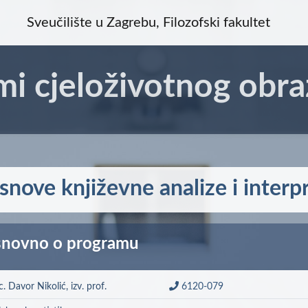
Sveučilište u Zagrebu, Filozofski fakultet
mi cjeloživotnog obra
snove književne analize i interpr
novno o programu
sc. Davor Nikolić, izv. prof.
6120-079