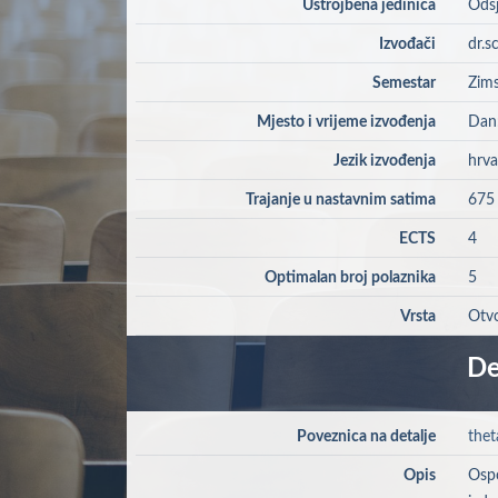
Ustrojbena jedinica
Odsj
Izvođači
dr.s
Semestar
Zims
Mjesto i vrijeme izvođenja
Dan:
Jezik izvođenja
hrva
Trajanje u nastavnim satima
675
ECTS
4
Optimalan broj polaznika
5
Vrsta
Otvo
De
Poveznica na detalje
thet
Opis
Ospo