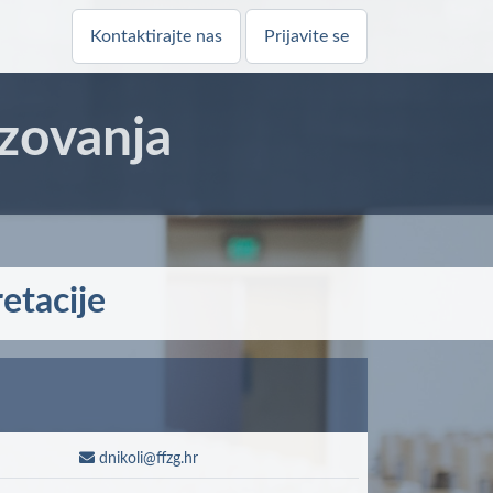
Kontaktirajte nas
Prijavite se
zovanja
etacije
dnikoli@ffzg.hr