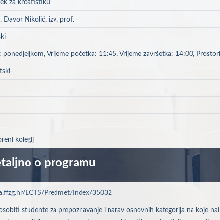
ek za kroatistiku
c. Davor Nikolić, izv. prof.
ki
 ponedjeljkom, Vrijeme početka: 11:45, Vrijeme završetka: 14:00, Prostor
tski
reni kolegij
taljno o programu
a.ffzg.hr/ECTS/Predmet/Index/35032
sobiti studente za prepoznavanje i narav osnovnih kategorija na koje nail