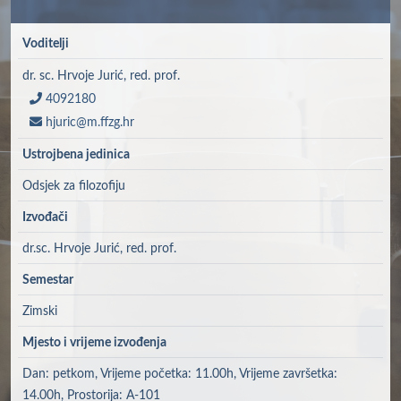
Voditelji
dr. sc. Hrvoje Jurić, red. prof.
4092180
hjuric@m.ffzg.hr
Ustrojbena jedinica
Odsjek za filozofiju
Izvođači
dr.sc. Hrvoje Jurić, red. prof.
Semestar
Zimski
Mjesto i vrijeme izvođenja
Dan: petkom, Vrijeme početka: 11.00h, Vrijeme završetka:
14.00h, Prostorija: A-101