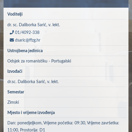
Voditelji
dr. sc. Daliborka Sarić, v. lekt.
01/4092-338
dsaric@ffzg.hr
Ustrojbena jedinica
Odsjek za romanistiku - Portugalski
Izvođači
dr.sc. Daliborka Sarić, v. lekt.
Semestar
Zimski
Mjesto i vrijeme izvođenja
Dan: ponedjeljkom, Vrijeme početka: 09:30, Vrijeme završetka:
11:00, Prostorija: D1