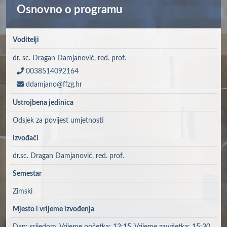
Osnovno o programu
Voditelji
dr. sc. Dragan Damjanović, red. prof.
0038514092164
ddamjano@ffzg.hr
Ustrojbena jedinica
Odsjek za povijest umjetnosti
Izvođači
dr.sc. Dragan Damjanović, red. prof.
Semestar
Zimski
Mjesto i vrijeme izvođenja