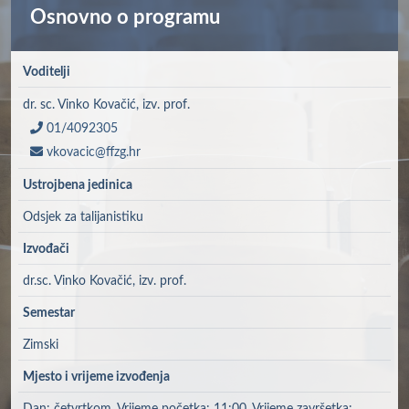
Osnovno o programu
Voditelji
dr. sc. Vinko Kovačić, izv. prof.
01/4092305
vkovacic@ffzg.hr
Ustrojbena jedinica
Odsjek za talijanistiku
Izvođači
dr.sc. Vinko Kovačić, izv. prof.
Semestar
Zimski
Mjesto i vrijeme izvođenja