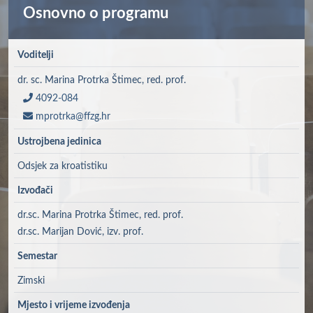
Osnovno o programu
Voditelji
dr. sc. Marina Protrka Štimec, red. prof.
4092-084
mprotrka@ffzg.hr
Ustrojbena jedinica
Odsjek za kroatistiku
Izvođači
dr.sc. Marina Protrka Štimec, red. prof.
dr.sc. Marijan Dović, izv. prof.
Semestar
Zimski
Mjesto i vrijeme izvođenja