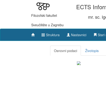
ECTS Inform
Filozofski fakultet
mr. sc. I
Sveučilište u Zagrebu
Struktura
Nastavnici
Stari 
Osnovni podaci
Životopis