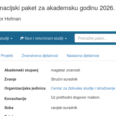
acijski paket za akademsku godinu 2026. 
gor Hofman
studiji
Novi i reformirani studiji
Projekti
Znanstvena djelatnost
Nastavna djelatnost
Akademski stupanj
magistar znanosti
Zvanje
Stručni suradnik
Organizacijska jedinica
Centar za židovske studije i istraživanj
Uz prethodni dogovor mailom.
Konzultacije
Soba
vanjski suradnik