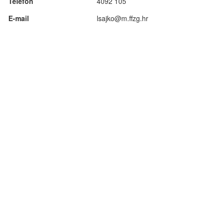
Telefon
4092 105
E-mail
lsajko@m.ffzg.hr