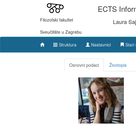
ECTS Inform
Filozofski fakultet
Laura Saj
Sveučilište u Zagrebu
Struktura
Nastavnici
Stari 
Osnovni podaci
Životopis