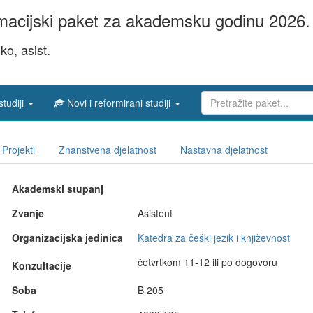
acijski paket za akademsku godinu 2026. 
ko, asist.
studiji
Novi i reformirani studiji
Projekti
Znanstvena djelatnost
Nastavna djelatnost
Akademski stupanj
Zvanje
Asistent
Organizacijska jedinica
Katedra za češki jezik i književnost
četvrtkom 11-12 ili po dogovoru
Konzultacije
Soba
B 205