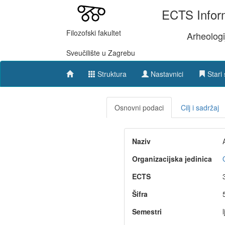
ECTS Inform
Filozofski fakultet
Arheologi
Sveučilište u Zagrebu
Struktura
Nastavnici
Stari 
Osnovni podaci
Cilj i sadržaj
Naziv
Organizacijska jedinica
ECTS
Šifra
Semestri
l