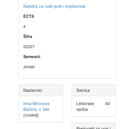
Katedra za ruski jezik i književnost
ECTS
4
Šifra
52227
Semestri
zimski
Nastavnici
Satnica
Irina Mironova
Lektorske
60
Blažina, v. lekt.
vježbe
(nositelj)
Preduvjeti za upis i