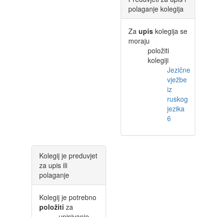
polaganje kolegija
Za
upis
kolegija se
moraju
položiti
kolegiji
Jezične
vježbe
iz
ruskog
jezika
6
Kolegij je preduvjet
za upis ili
polaganje
Kolegij je potrebno
položiti
za
upisivanje