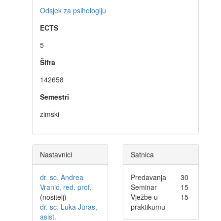
Odsjek za psihologiju
ECTS
5
Šifra
142658
Semestri
zimski
Nastavnici
Satnica
dr. sc. Andrea
Predavanja
30
Vranić, red. prof.
Seminar
15
(nositelj)
Vježbe u
15
dr. sc. Luka Juras,
praktikumu
asist.