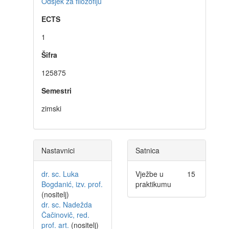
Odsjek za filozofiju
ECTS
1
Šifra
125875
Semestri
zimski
Nastavnici
Satnica
dr. sc. Luka
Vježbe u
15
Bogdanić, izv. prof.
praktikumu
(nositelj)
dr. sc. Nadežda
Čačinovič, red.
prof. art.
(nositelj)