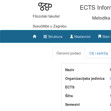
ECTS Inform
Filozofski fakultet
Metodika 
Sveučilište u Zagrebu
Struktura
Nastavnici
Stari 
Osnovni podaci
Cilj i sadržaj
Naziv
Organizacijska jedinica
ECTS
Šifra
Semestri