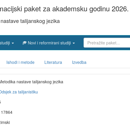
acijski paket za akademsku godinu 2026. 
nastave talijanskog jezika
studiji
Novi i reformirani studiji
Ishodi i metode
Literatura
Izvedba
Metodika nastave talijanskog jezika
Odsjek za talijanistiku
5
117864
zimski