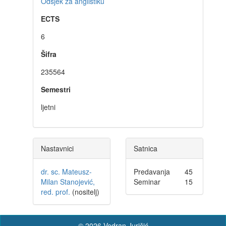
Odsjek za anglistiku
ECTS
6
Šifra
235564
Semestri
ljetni
Nastavnici
Satnica
dr. sc. Mateusz-
Predavanja
45
Milan Stanojević,
Seminar
15
red. prof.
(nositelj)
© 2026 Vedran Juričić