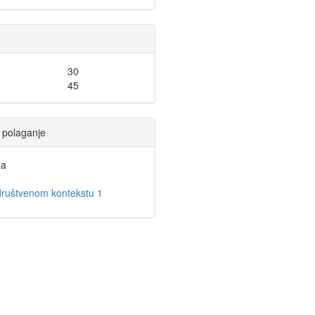
30
45
li polaganje
a
 društvenom kontekstu 1