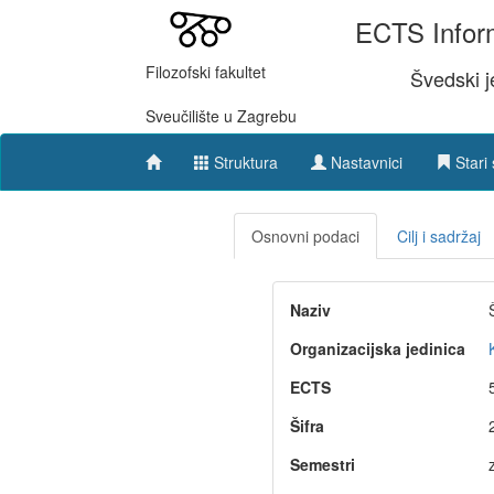
ECTS Inform
Filozofski fakultet
Švedski j
Sveučilište u Zagrebu
Struktura
Nastavnici
Stari 
Osnovni podaci
Cilj i sadržaj
Naziv
Organizacijska jedinica
ECTS
Šifra
Semestri