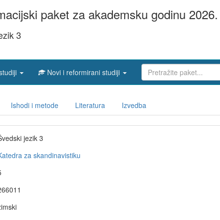
acijski paket za akademsku godinu 2026. 
ezik 3
studiji
Novi i reformirani studiji
Ishodi i metode
Literatura
Izvedba
Švedski jezik 3
Katedra za skandinavistiku
5
266011
zimski