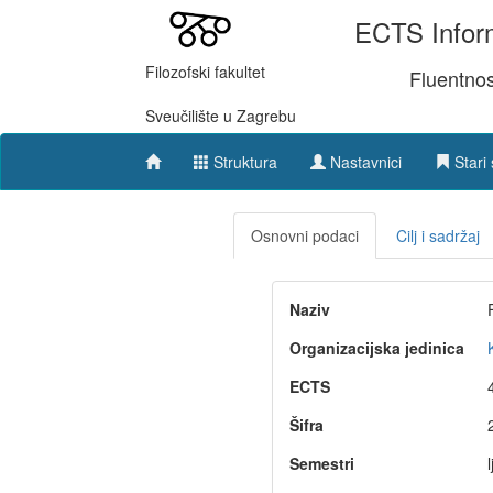
ECTS Inform
Filozofski fakultet
Fluentnos
Sveučilište u Zagrebu
Struktura
Nastavnici
Stari 
Osnovni podaci
Cilj i sadržaj
Naziv
Organizacijska jedinica
ECTS
Šifra
Semestri
l