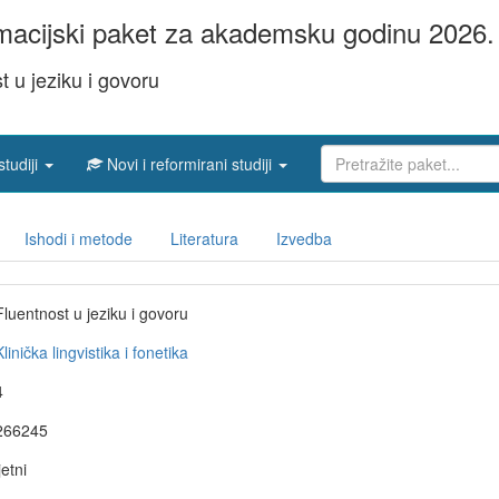
acijski paket za akademsku godinu 2026. 
t u jeziku i govoru
studiji
Novi i reformirani studiji
Ishodi i metode
Literatura
Izvedba
Fluentnost u jeziku i govoru
Klinička lingvistika i fonetika
4
266245
jetni