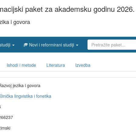
acijski paket za akademsku godinu 2026. 
zika i govora
studiji
Novi i reformirani studiji
Ishodi i metode
Literatura
Izvedba
Razvoj jezika i govora
Klinička lingvistika i fonetika
5
266237
zimski