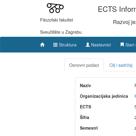
ECTS Inform
Filozofski fakultet
Razvoj je
Sveučilište u Zagrebu
Struktura
Nastavnici
Stari 
Osnovni podaci
Cilj i sadržaj
Naziv
Organizacijska jedinica
ECTS
Šifra
Semestri