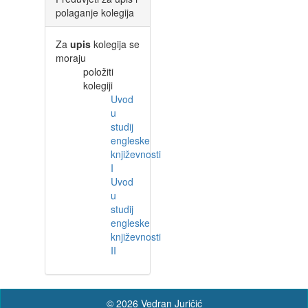
polaganje kolegija
Za
upis
kolegija se
moraju
položiti
kolegiji
Uvod
u
studij
engleske
književnosti
I
Uvod
u
studij
engleske
književnosti
II
© 2026 Vedran Juričić