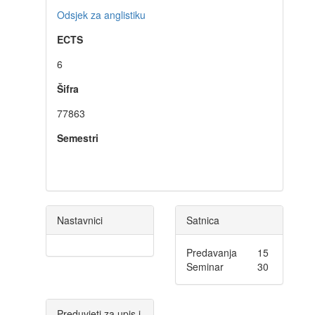
Odsjek za anglistiku
ECTS
6
Šifra
77863
Semestri
Nastavnici
Satnica
Predavanja
15
Seminar
30
Preduvjeti za upis i