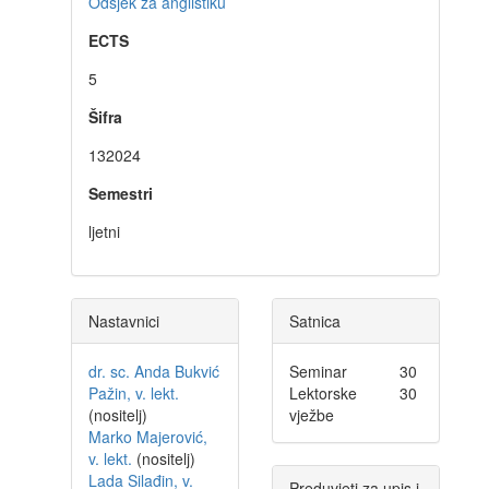
Odsjek za anglistiku
ECTS
5
Šifra
132024
Semestri
ljetni
Nastavnici
Satnica
dr. sc. Anda Bukvić
Seminar
30
Pažin, v. lekt.
Lektorske
30
(nositelj)
vježbe
Marko Majerović,
v. lekt.
(nositelj)
Lada Silađin, v.
Preduvjeti za upis i