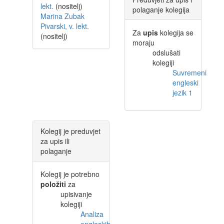
lekt.
(nositelj)
polaganje kolegija
Marina Zubak
Pivarski, v. lekt.
Za
upis
kolegija se
(nositelj)
moraju
odslušati
kolegiji
Suvremeni
engleski
jezik 1
Kolegij je preduvjet
za upis ili
polaganje
Kolegij je potrebno
položiti
za
upisivanje
kolegiji
Analiza