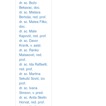
dr. sc. Božo
Bekavac, doc.
dr. sc. Mislava
Bertoša, red. prof.
dr. sc. Matea Filko,
doc.
dr. sc. Mate
Kapović, red. prof.
dr. sc. Davor
Krsnik, v. asist.
dr. sc. Ranko
Matasović, red.
prof.
dr. sc. Ida Raffaelli,
red. prof.
dr. sc. Martina
Sekulić Sović, izv.
prof.
dr. sc. Ivana
Simeon, v. pred.
dr. sc. Anita Skelin
Horvat, red. prof.